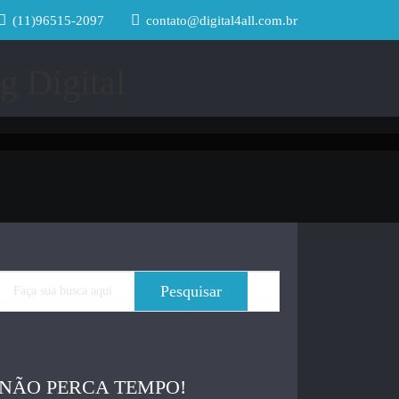
(11)96515-2097
contato@digital4all.com.br
NÃO PERCA TEMPO!