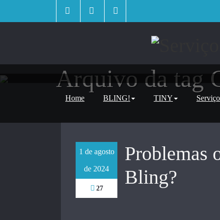
Skip
to
content
Arquivo da tag
Home
BLING!
TINY
Serviço
Problemas 
1 de agosto
de 2024
Bling?
27