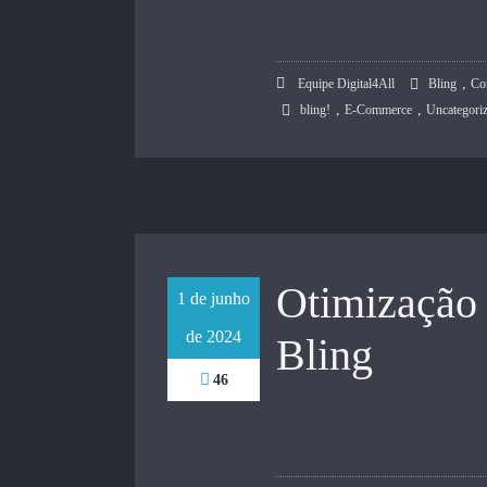
,
Equipe Digital4All
Bling
Co
,
,
bling!
E-Commerce
Uncategori
Otimização 
1 de junho
de 2024
Bling
46