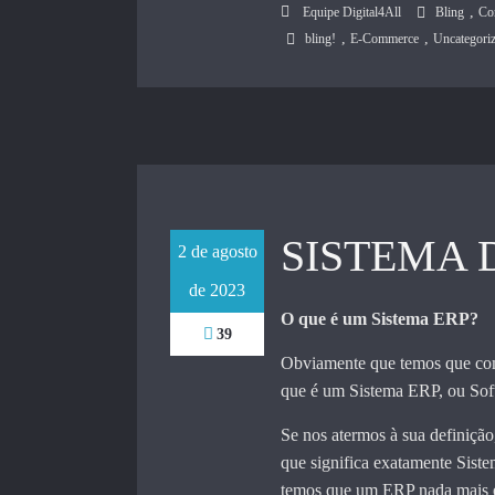
,
Equipe Digital4All
Bling
Co
,
,
bling!
E-Commerce
Uncategori
SISTEMA 
2 de agosto
de 2023
O que é um Sistema ERP?
39
Obviamente que temos que co
que é um Sistema ERP, ou Sof
Se nos atermos à sua definição
que significa exatamente Sist
temos que um ERP nada mais é