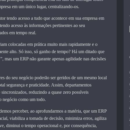
mpresa em um único lugar, centralizando-os.
estor tendo acesso a tudo que acontece em sua empresa em
tendo acesso às informações pertinentes ao seu
gados em tempo real.
eriam colocadas em prática muito mais rapidamente e o
mente alto. Só isso, só ganho de tempo? Há um ditado que
, mas um ERP não garante apenas agilidade nas decisões
ores do seu negócio poderão ser geridos de um mesmo local
otal segurança e praticidade. Assim, departamentos
e sincronizados, reduzindo a quase zero possíveis
do negócio como um todo.
odemos perceber, ao aprofundarmos a matéria, que um ERP
ial, viabiliza a tomada de decisão, minimiza erros, agiliza
ve, diminui o tempo operacional e, por consequência,