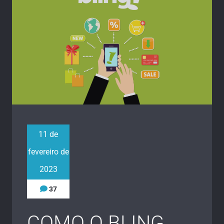
11 de
fevereiro de
2023
37
COMO O BLING