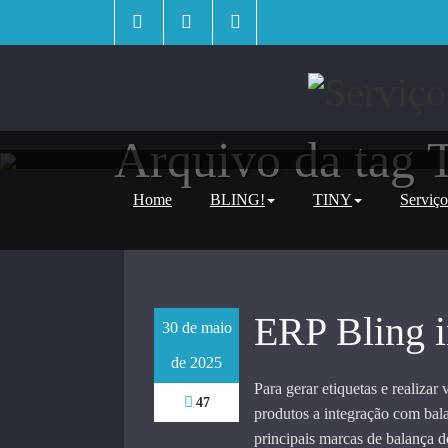
Skip
to
content
Arquivo da tag
Home
BLING!
TINY
Serviço
ERP Bling i
30 de maio
de 2025
Para gerar etiquetas e realizar
47
produtos a integração com bal
principais marcas de balança d