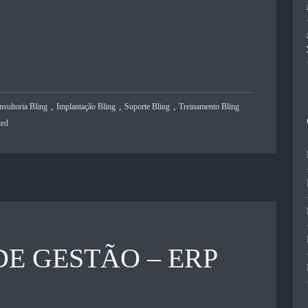
,
,
,
nsultoria Bling
Implantação Bling
Suporte Bling
Treinamento Bling
zed
DE GESTÃO – ERP