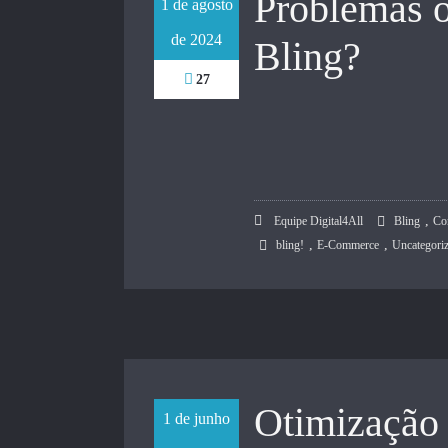
Problemas 
1 de agosto
de 2024
Bling?
27
,
Equipe Digital4All
Bling
Co
,
,
bling!
E-Commerce
Uncategori
Otimização 
1 de junho