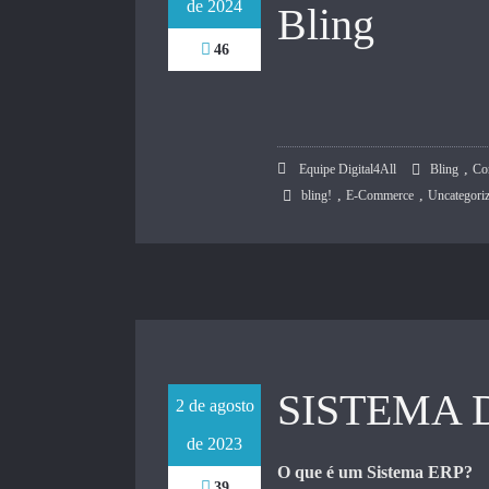
de 2024
Bling
46
,
Equipe Digital4All
Bling
Co
,
,
bling!
E-Commerce
Uncategori
SISTEMA 
2 de agosto
de 2023
O que é um Sistema ERP?
39