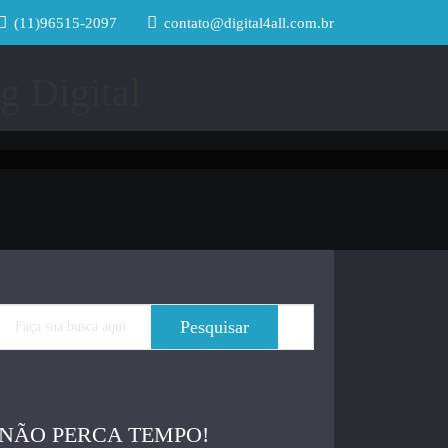
(11)96515-2097
contato@digital4all.com.br
NÃO PERCA TEMPO!