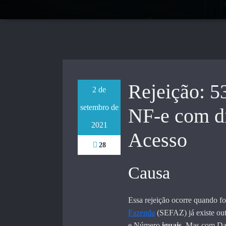
Rejeição: 5
2 de
setembro de
NF-e com d
2021
Acesso
28
Causa
Essa rejeição ocorre quando fo
Fazenda
(SEFAZ) já existe ou
e Número
iguais
. Mas com Da