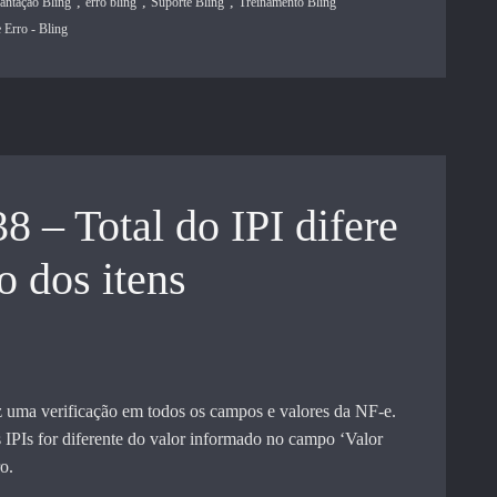
,
,
,
lantação Bling
erro bling
Suporte Bling
Treinamento Bling
Erro - Bling
8 – Total do IPI difere
o dos itens
 uma verificação em todos os campos e valores da NF-e.
 IPIs for diferente do valor informado no campo ‘Valor
ro.