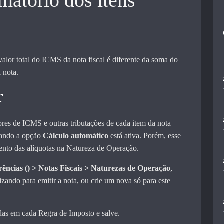
matório dos itens
valor total do ICMS da nota fiscal é diferente da soma do
 nota.
r
ores de ICMS e outras tributações de cada item da nota
uando a opção
Cálculo automático
está ativa. Porém, esse
nto das alíquotas na Natureza de Operação.
rências () > Notas Fiscais > Naturezas de Operação
,
lizando para emitir a nota, ou crie um nova só para este
das em cada Regra de Imposto e salve.