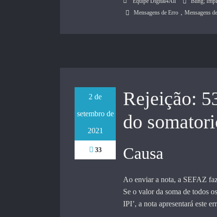
Equipe Digital4All
Bling; Imp
,
Mensagens de Erro
Mensagens de 
Rejeição: 53
2 de
setembro de
do somatori
2021
Causa
33
Ao enviar a nota, a SEFAZ faz
Se o valor da soma de todos os
IPI’, a nota apresentará este er