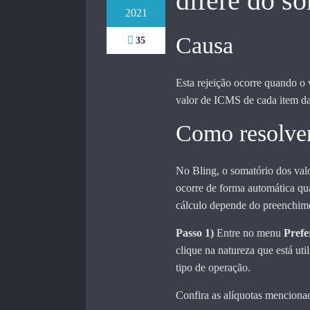
difere do so
2021
Causa
35
Esta rejeição ocorre quando o 
valor de ICMS de cada item da
Como resolve
No Bling, o somatório dos val
ocorre de forma automática q
cálculo depende do preenchime
Passo 1)
Entre no menu
Prefe
clique na natureza que está uti
tipo de operação.
Confira as alíquotas menciona