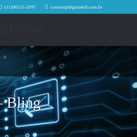
(11)96515-2097
contato@digital4all.com.br
– Bling